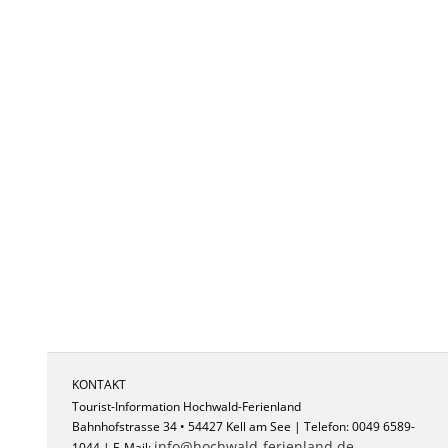
KONTAKT
Tourist-Information Hochwald-Ferienland
Bahnhofstrasse 34 • 54427 Kell am See | Telefon: 0049 6589-
info@hochwald-ferienland.de
1044 | E-Mail: