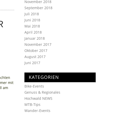
November 2018
September 2018
Juli 2018
Juni 2018
R
Mai 2018
April 2018
Januar 2018
November 2017
Oktober 2017
August 2017
Juni 2017
KATEGORIEN
achten
imer mit
Bike-Events
ll am
Genuss & Regionales
Hochwald NEWS
MTB-Tips
Wander-Events