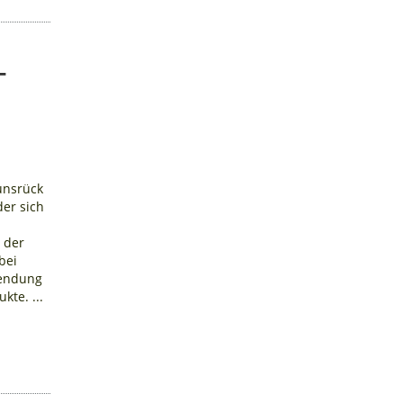
-
unsrück
der sich
 der
bei
wendung
kte. ...