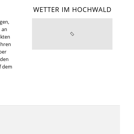
WETTER IM HOCHWALD
gen,
l an
kten
Ihren
per
nden
uf dem