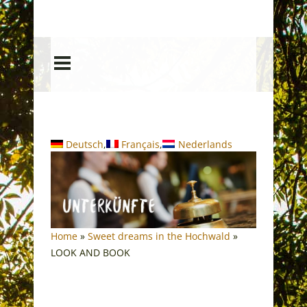
Deutsch
Français
Nederlands
Home
»
Sweet dreams in the Hochwald
»
LOOK AND BOOK