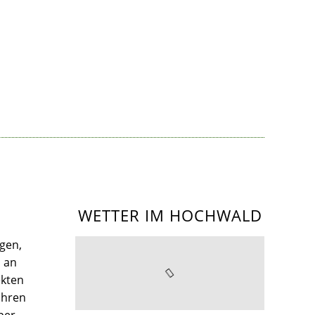
WETTER IM HOCHWALD
gen,
l an
kten
Ihren