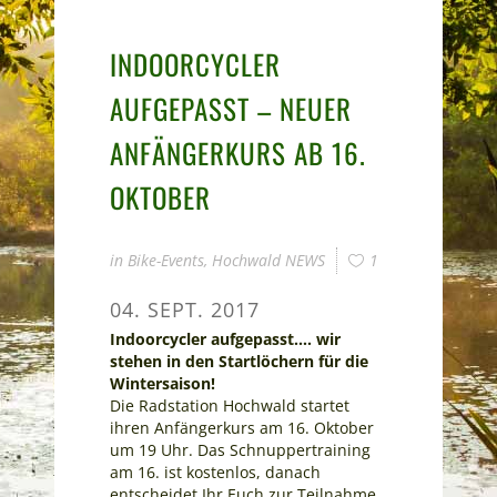
INDOORCYCLER
AUFGEPASST – NEUER
ANFÄNGERKURS AB 16.
OKTOBER
in
Bike-Events
,
Hochwald NEWS
1
04. SEPT. 2017
Indoorcycler aufgepasst…. wir
stehen in den Startlöchern für die
Wintersaison!
Die Radstation Hochwald startet
ihren Anfängerkurs am 16. Oktober
um 19 Uhr. Das Schnuppertraining
am 16. ist kostenlos, danach
entscheidet Ihr Euch zur Teilnahme