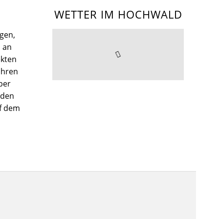
WETTER IM HOCHWALD
gen,
l an
kten
Ihren
per
nden
uf dem