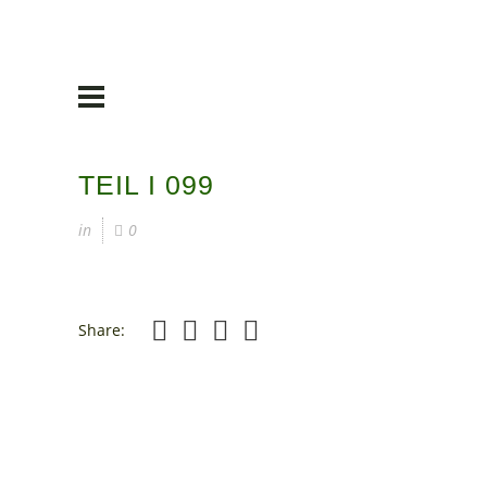
TEIL I 099
in
0
Share: