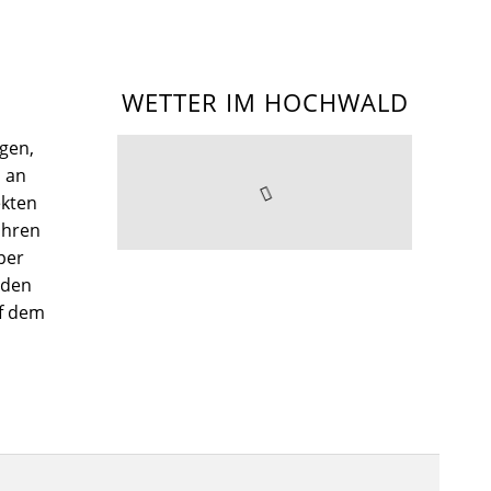
WETTER IM HOCHWALD
gen,
l an
kten
Ihren
per
nden
uf dem