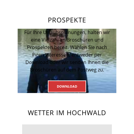
PROSPEKTE
Für Ihre Urlaubsplanungen, halten wir
eine Vielzahl an Broschüren und
Prospekten bereit. Wählen Sie nach
Ihren Interessen, entweder per
Download oder wir senden Ihnen die
Broschüren auf dem Postweg zu.
DOWNLOAD
WETTER IM HOCHWALD