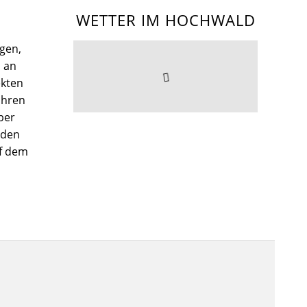
WETTER IM HOCHWALD
gen,
l an
kten
Ihren
per
nden
uf dem