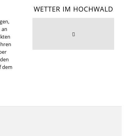
WETTER IM HOCHWALD
gen,
l an
kten
Ihren
per
nden
uf dem